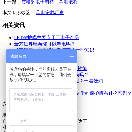
下一篇：
防辐射电子材料—导电泡棉
本文Tags标签：
导电泡棉厂家
相关资讯
PET保护膜主要应用于电子产品
全方位导电海绵可以导电吗？
导电泡棉厂家讲讲导电胶带的一些知识
防辐射电子材料—导电泡棉
请您留言
东莞导电布应该怎么存放呢？
全方位导电海绵价格_导电泡棉性能
感谢您的关注，当前客服人员不在
你知道什么是真正的PET保护膜吗？
线，请填写一下您的信息，我们会
尽快和您联系。
PET保护膜实际的作用在于哪里？一看便知
如何选购导电泡棉？
PET保护膜跟其它的PVC、PE材质的保护膜有什么区别？
东莞市豪讯电子有限公司
地址：
广东省东莞市樟木头镇东山工业区中达工
业园A栋3楼