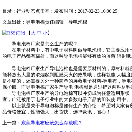
目录：行业动态
点击率：
发布时间：2017-02-23 16:06:25
文章出处：导电泡棉
责任编辑：导电泡棉
【
大
中
小
】
导电泡棉厂家是怎么生产的呢？
在电子材料中，有中电子材料叫做导电泡棉，它主要应用于各
的电子产品都有辐射，而这种导电泡棉能够有效的屏蔽 辐射
导电泡棉厂家生产导电泡棉也是需要原材料的，原材料就是阻
能释放出大量的浓烟起到阻燃灭火的效果哦，这样就能 大幅度
是不够的，还需要另外一种简单的屏蔽电子材料-导电布，导
保护服。而导电泡棉厂家生产导电 泡棉就是通过把这两种材
导电泡棉厂家生产的导电泡棉可以冲切成为任意适用形状，适
宜，广泛被用于电子行业中的大多数电子产品的组装使 用中。
以上就是关于导电泡棉是如何生产的介绍，希望对大家有所
品价格便宜，性能强大，出货快，选择豪讯，省心！
上一篇：
东莞导电布应该怎么存放呢？